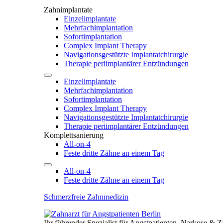
Zahnimplantate
Einzelimplantate
Mehrfachimplantation
Sofortimplantation
Complex Implant Therapy
Navigationsgestützte Implantatchirurgie
Therapie periimplantärer Entzündungen
Einzelimplantate
Mehrfachimplantation
Sofortimplantation
Complex Implant Therapy
Navigationsgestützte Implantatchirurgie
Therapie periimplantärer Entzündungen
Komplettsanierung
All-on-4
Feste dritte Zähne an einem Tag
All-on-4
Feste dritte Zähne an einem Tag
Schmerzfreie Zahnmedizin
Ihr führender Spezialist für Angstpatienten, Narkose & 