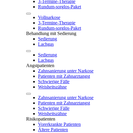
3-Termine-Therapie
Rundum-sorglos-Paket
Vollnarkose
3-Termine-Therapie
Rundum-sorglos-Paket
Behandlung mit Sedierung
Sedierung
Lachgas
Sedierung
Lachgas
Angstpatienten
Zahnsanierung unter Narkose
Patienten mit Zahnarztangst
Schwierige Fälle
Weisheitszähne
Zahnsanierung unter Narkose
Patienten mit Zahnarztangst
Schwierige Fälle
Weisheitszähne
Risikopatienten
Vorerkrankte Patienten
Ältere Patienten