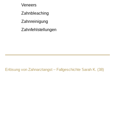
Veneers
Zahnbleaching
Zahnreinigung
Zahnfehlstellungen
BLOG - ZAHNBEHANDLUNG UNTER NARKOSE IN
BERLIN
Erlösung von Zahnarztangst – Fallgeschichte Sarah K. (38)
Unsere behutsame und
sensible Behandlung wird
auch Ihnen helfen!
Fallgeschichte Angstüberwindung