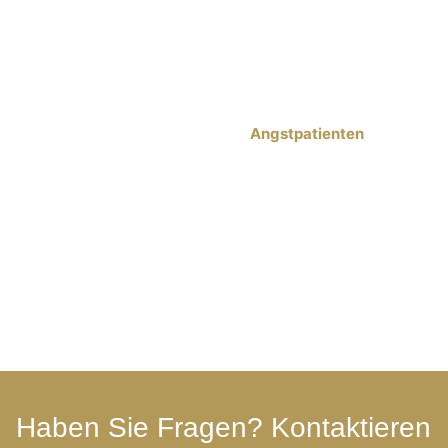
kleinere Eingriffe ohne Narkose durchführen lassen,
was sie als persönlichen Triumph empfindet.
Fazit
Sarahs Geschichte unterstreicht die Bedeutung von
spezialisierten Zahnärzten für
Angstpatienten
. Die
Kombination aus einfühlsamer Betreuung, der
Möglichkeit zur Behandlung unter Vollnarkose und
einer umfassenden Nachsorge kann selbst bei
schwersten Fällen von Zahnarztangst zu einem
erfolgreichen Therapieverlauf führen. Es zeigt auch,
wie wichtig es ist, dass Zahnärzte nicht nur fachlich
kompetent sind, sondern auch empathisch auf die
individuellen Bedürfnisse und Ängste ihrer Patienten
eingehen.
Haben Sie Fragen? Kontaktieren