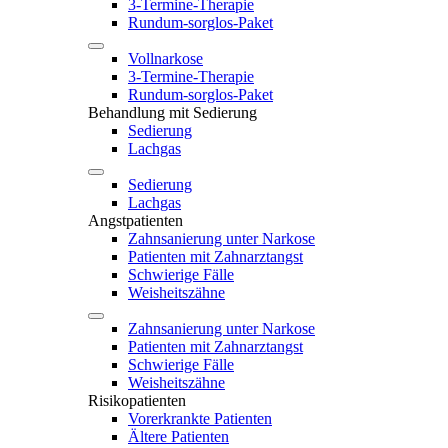
3-Termine-Therapie
Rundum-sorglos-Paket
Vollnarkose
3-Termine-Therapie
Rundum-sorglos-Paket
Behandlung mit Sedierung
Sedierung
Lachgas
Sedierung
Lachgas
Angstpatienten
Zahnsanierung unter Narkose
Patienten mit Zahnarztangst
Schwierige Fälle
Weisheitszähne
Zahnsanierung unter Narkose
Patienten mit Zahnarztangst
Schwierige Fälle
Weisheitszähne
Risikopatienten
Vorerkrankte Patienten
Ältere Patienten