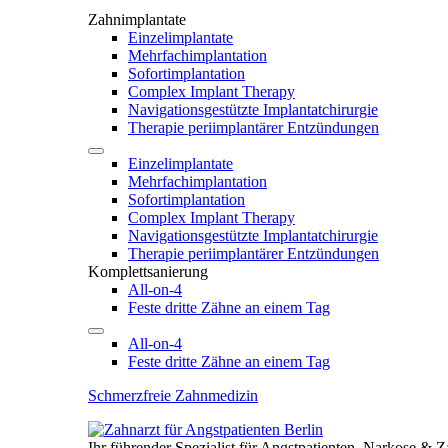
Zahnimplantate
Einzelimplantate
Mehrfachimplantation
Sofortimplantation
Complex Implant Therapy
Navigationsgestützte Implantatchirurgie
Therapie periimplantärer Entzündungen
Einzelimplantate
Mehrfachimplantation
Sofortimplantation
Complex Implant Therapy
Navigationsgestützte Implantatchirurgie
Therapie periimplantärer Entzündungen
Komplettsanierung
All-on-4
Feste dritte Zähne an einem Tag
All-on-4
Feste dritte Zähne an einem Tag
Schmerzfreie Zahnmedizin
Ihr führender Spezialist für Angstpatienten, Narkose & 