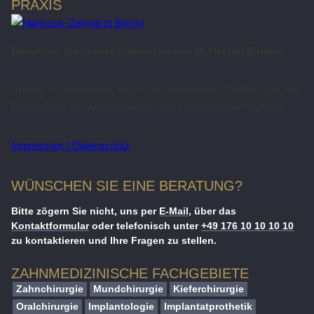
PRAXIS
Besuchen Sie unsere Zahnarztpraxis im Herzen Berlins
Unsere Schwerpunkte liegen auf Implantaten, Oralchirurgie, der
Behandlung von Angstpatienten und zahnärztlicher Narkose.
Impressum |
Datenschutz
WÜNSCHEN SIE EINE BERATUNG?
Bitte zögern Sie nicht, uns per
E-Mail
, über das
Kontaktformular
oder telefonisch unter
+49 176 10 10 10 10
zu kontaktieren und Ihre Fragen zu stellen.
ZAHNMEDIZINISCHE FACHGEBIETE
Zahnchirurgie
Mundchirurgie
Kieferchirurgie
Oralchirurgie
Implantologie
Implantatprothetik