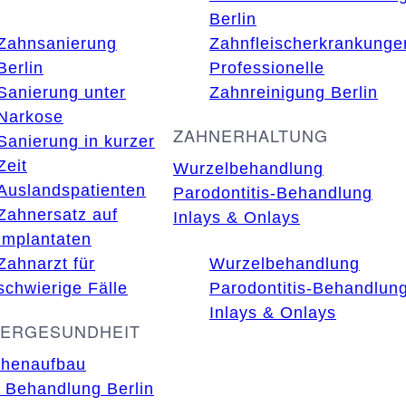
Berlin
Zahnsanierung
Zahnfleischerkrankunge
Berlin
Professionelle
Sanierung unter
Zahnreinigung Berlin
Narkose
ZAHNERHALTUNG
Sanierung in kurzer
Zeit
Wurzelbehandlung
Auslandspatienten
Parodontitis-Behandlung
Zahnersatz auf
Inlays & Onlays
Implantaten
Zahnarzt für
Wurzelbehandlung
schwierige Fälle
Parodontitis-Behandlun
Inlays & Onlays
FERGESUNDHEIT
henaufbau
Behandlung Berlin