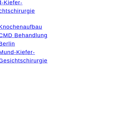
-Kiefer-
chtschirurgie
Knochenaufbau
CMD Behandlung
Berlin
Mund-Kiefer-
Gesichtschirurgie