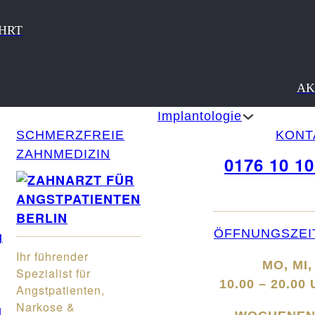
HRT
AK
Implantologie
SCHMERZFREIE
KONT
ZAHNMEDIZIN
0176 10 10
ÖFFNUNGSZEI
g
Ihr führender
MO, MI,
Spezialist für
10.00 – 20.00
Angstpatienten,
Narkose &
g