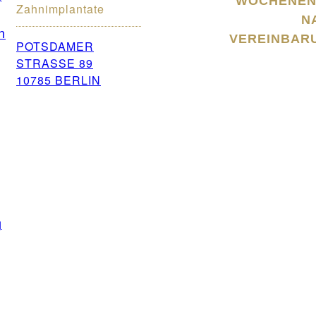
WOCHENEN
Zahnimplantate
N
n
VEREINBAR
POTSDAMER
STRASSE 89
10785 BERLIN
g