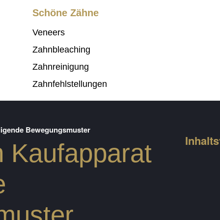
Schöne Zähne
Veneers
Zahnbleaching
Zahnreinigung
Zahnfehlstellungen
ädigende Bewegungsmuster
Inhalt
n Kaufapparat
e
muster