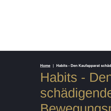
Home
|
Habits - Den Kaufapparat sch
Habits - De
schädigend
Bewegungs