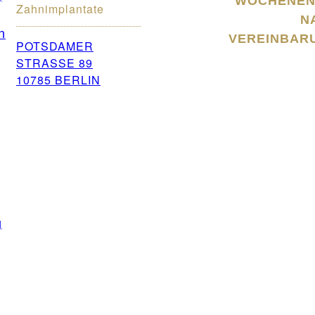
WOCHENEN
Zahnimplantate
N
n
VEREINBAR
POTSDAMER
STRASSE 89
10785 BERLIN
g