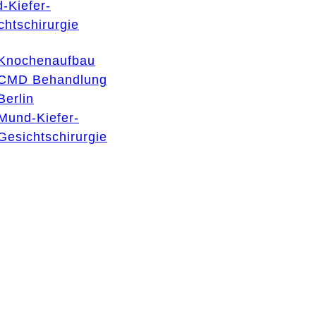
-Kiefer-
chtschirurgie
Knochenaufbau
CMD Behandlung
Berlin
Mund-Kiefer-
Gesichtschirurgie