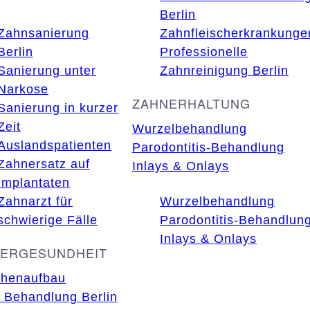
Berlin
Zahnsanierung
Zahnfleischerkrankunge
Berlin
Professionelle
Sanierung unter
Zahnreinigung Berlin
Narkose
ZAHNERHALTUNG
Sanierung in kurzer
Zeit
Wurzelbehandlung
Auslandspatienten
Parodontitis-Behandlung
Zahnersatz auf
Inlays & Onlays
Implantaten
Zahnarzt für
Wurzelbehandlung
schwierige Fälle
Parodontitis-Behandlun
Inlays & Onlays
FERGESUNDHEIT
henaufbau
Behandlung Berlin