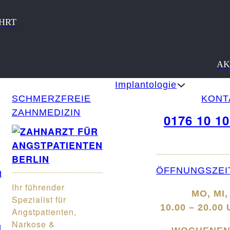
HRT
AK
Implantologie
SCHMERZFREIE
KONT
ZAHNMEDIZIN
0176 10 10
ÖFFNUNGSZEI
g
Ihr führender
MO, MI,
Spezialist für
10.00 – 20.00
Angstpatienten,
Narkose &
g