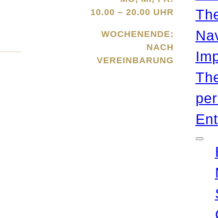
Th
10.00 – 20.00 UHR
Nav
WOCHENENDE:
NACH
Imp
VEREINBARUNG
The
per
En