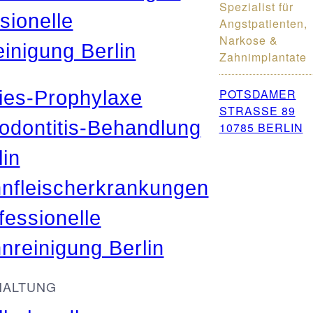
Spezialist für
sionelle
Angstpatienten,
Narkose &
inigung Berlin
Zahnimplantate
POTSDAMER
ies-Prophylaxe
STRASSE 89
odontitis-Behandlung
10785 BERLIN
lin
nfleischerkrankungen
fessionelle
nreinigung Berlin
HALTUNG