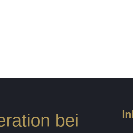
In
ration bei