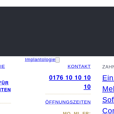
Implantologie
ZAH
IE
KONTAKT
0176 10 10 10
Ein
10
Meh
Sof
ÖFFNUNGSZEITEN
Com
MO, MI, FR: