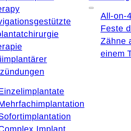
erapy
All-on-
igationsgestützte
Feste d
lantatchirurgie
Zähne 
rapie
einem 
iimplantärer
tzündungen
Einzelimplantate
Mehrfachimplantation
Sofortimplantation
Complex Implant