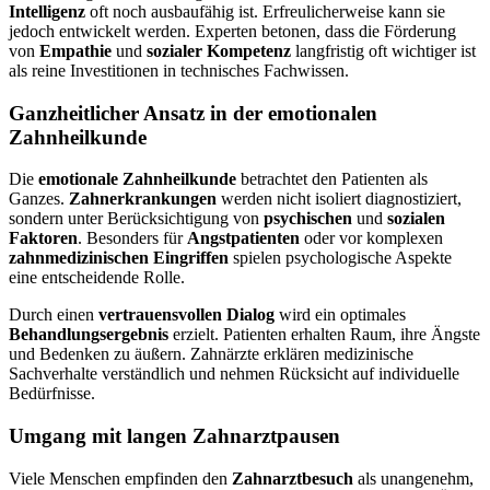
Intelligenz
oft noch ausbaufähig ist. Erfreulicherweise kann sie
jedoch entwickelt werden. Experten betonen, dass die Förderung
von
Empathie
und
sozialer Kompetenz
langfristig oft wichtiger ist
als reine Investitionen in technisches Fachwissen.
Ganzheitlicher Ansatz in der emotionalen
Zahnheilkunde
Die
emotionale Zahnheilkunde
betrachtet den Patienten als
Ganzes.
Zahnerkrankungen
werden nicht isoliert diagnostiziert,
sondern unter Berücksichtigung von
psychischen
und
sozialen
Faktoren
. Besonders für
Angstpatienten
oder vor komplexen
zahnmedizinischen Eingriffen
spielen psychologische Aspekte
eine entscheidende Rolle.
Durch einen
vertrauensvollen Dialog
wird ein optimales
Behandlungsergebnis
erzielt. Patienten erhalten Raum, ihre Ängste
und Bedenken zu äußern. Zahnärzte erklären medizinische
Sachverhalte verständlich und nehmen Rücksicht auf individuelle
Bedürfnisse.
Umgang mit langen Zahnarztpausen
Viele Menschen empfinden den
Zahnarztbesuch
als unangenehm,