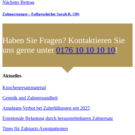
Nächster Beitrag
Zahnarztangst – Fallgeschichte Sarah K. (38)
Haben Sie Fragen? Kontaktieren Sie
uns gerne unter
0176 10 10 10 10
!
Aktuelles
Knochenersatzmaterial
Genetik und Zahngesundheit
Amalgam-Verbot bei Zahnfüllungen seit 2025
Emotionale Belastung durch herausnehmbaren Zahnersatz
Tipps für Zahnarzt-Angstpatienten