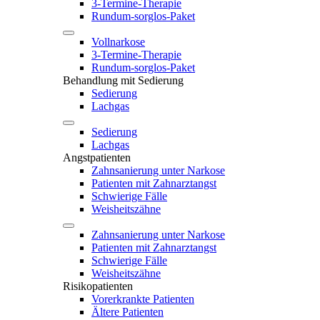
3-Termine-Therapie
Rundum-sorglos-Paket
Vollnarkose
3-Termine-Therapie
Rundum-sorglos-Paket
Behandlung mit Sedierung
Sedierung
Lachgas
Sedierung
Lachgas
Angstpatienten
Zahnsanierung unter Narkose
Patienten mit Zahnarztangst
Schwierige Fälle
Weisheitszähne
Zahnsanierung unter Narkose
Patienten mit Zahnarztangst
Schwierige Fälle
Weisheitszähne
Risikopatienten
Vorerkrankte Patienten
Ältere Patienten