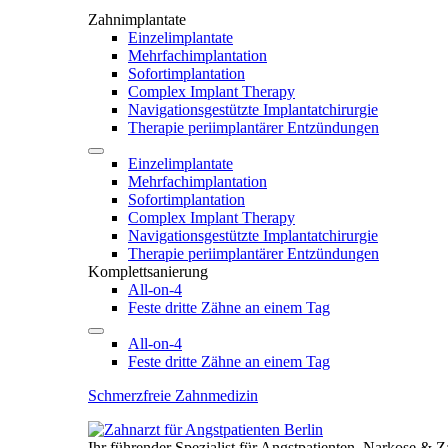
Zahnimplantate
Einzelimplantate
Mehrfachimplantation
Sofortimplantation
Complex Implant Therapy
Navigationsgestützte Implantatchirurgie
Therapie periimplantärer Entzündungen
Einzelimplantate
Mehrfachimplantation
Sofortimplantation
Complex Implant Therapy
Navigationsgestützte Implantatchirurgie
Therapie periimplantärer Entzündungen
Komplettsanierung
All-on-4
Feste dritte Zähne an einem Tag
All-on-4
Feste dritte Zähne an einem Tag
Schmerzfreie Zahnmedizin
Ihr führender Spezialist für Angstpatienten, Narkose & 